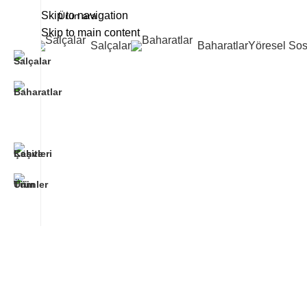
Skip to navigation
Skip to main content
Salçalar
Baharatlar
Yöresel Sos
1501 Valencia St, San
Francisco, CA 94110
Valencia
Store