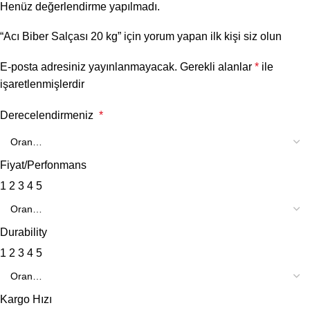
Henüz değerlendirme yapılmadı.
“Acı Biber Salçası 20 kg” için yorum yapan ilk kişi siz olun
E-posta adresiniz yayınlanmayacak.
Gerekli alanlar
*
ile
işaretlenmişlerdir
Derecelendirmeniz
*
Fiyat/Perfonmans
1
2
3
4
5
Durability
1
2
3
4
5
Kargo Hızı