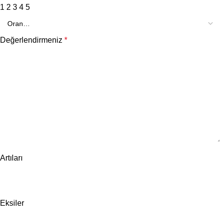
1
2
3
4
5
Değerlendirmeniz
*
Artıları
Eksiler