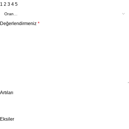
1
2
3
4
5
Değerlendirmeniz
*
Artıları
Eksiler