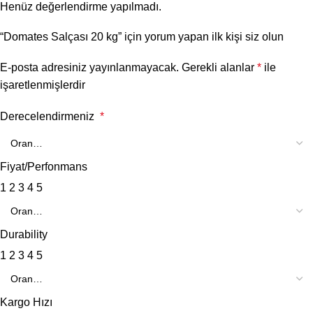
Henüz değerlendirme yapılmadı.
“Domates Salçası 20 kg” için yorum yapan ilk kişi siz olun
E-posta adresiniz yayınlanmayacak.
Gerekli alanlar
*
ile
işaretlenmişlerdir
Derecelendirmeniz
*
Fiyat/Perfonmans
1
2
3
4
5
Durability
1
2
3
4
5
Kargo Hızı